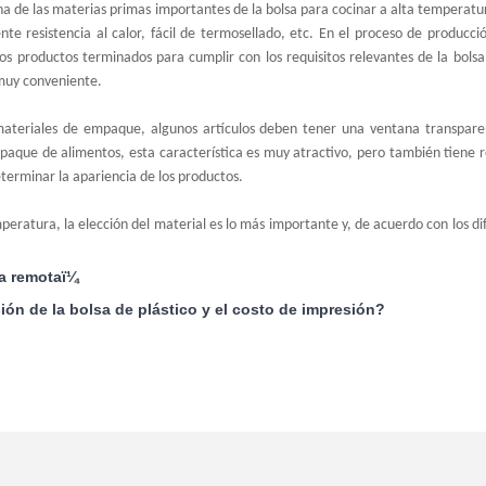
na de las materias primas importantes de la bolsa para cocinar a alta temperatur
nte resistencia al calor, fácil de termosellado, etc. En el proceso de producc
 los productos terminados para cumplir con los requisitos relevantes de la bo
muy conveniente.
teriales de empaque, algunos artículos deben tener una ventana transparente
paque de alimentos, esta característica es muy atractivo, pero también tiene r
eterminar la apariencia de los productos.
peratura, la elección del material es lo más importante y, de acuerdo con los d
ma remotaï¼
sión de la bolsa de plástico y el costo de impresión?