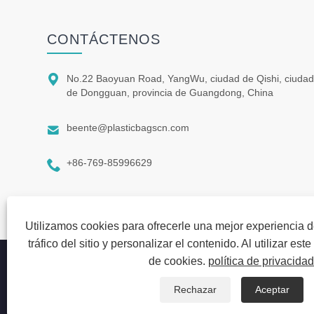
CONTÁCTENOS

No.22 Baoyuan Road, YangWu, ciudad de Qishi, ciuda
de Dongguan, provincia de Guangdong, China

beente@plasticbagscn.com

+86-769-85996629
Utilizamos cookies para ofrecerle una mejor experiencia d
tráfico del sitio y personalizar el contenido. Al utilizar est
de cookies.
política de privacidad
Copyright © 2023 Dongguan beiente packaging materials Co., L
laminadas - Todos los derechos reservados
Rechazar
Aceptar