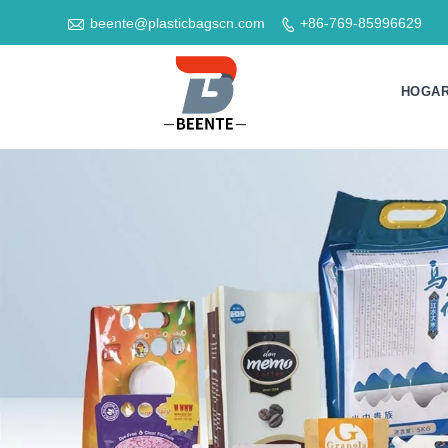

beente@plasticbagscn.com
+86-769-85996629

HOGA